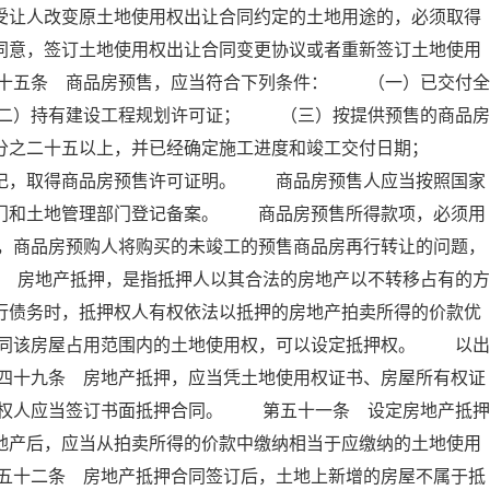
受让人改变原土地使用权出让合同约定的土地用途的，必须取得
同意，签订土地使用权出让合同变更协议或者重新签订土地使用
十五条 商品房预售，应当符合下列条件： （一）已交付全
二）持有建设工程规划许可证； （三）按提供预售的商品房
百分之二十五以上，并已经确定施工进度和竣工交付日期；
登记，取得商品房预售许可证明。 商品房预售人应当按照国家
部门和土地管理部门登记备案。 商品房预售所得款项，必须用
，商品房预购人将购买的未竣工的预售商品房再行转让的问题，
 房地产抵押，是指抵押人以其合法的房地产以不转移占有的方
行债务时，抵押权人有权依法以抵押的房地产拍卖所得的价款优
同该房屋占用范围内的土地使用权，可以设定抵押权。 以出
四十九条 房地产抵押，应当凭土地使用权证书、房屋所有权证
权人应当签订书面抵押合同。 第五十一条 设定房地产抵押
地产后，应当从拍卖所得的价款中缴纳相当于应缴纳的土地使用
五十二条 房地产抵押合同签订后，土地上新增的房屋不属于抵