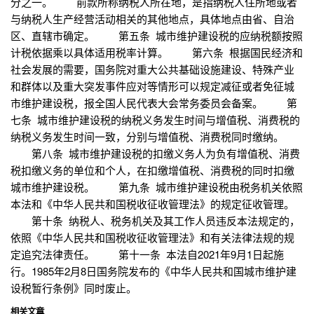
分之一。 前款所称纳税人所在地，是指纳税人住所地或者
与纳税人生产经营活动相关的其他地点，具体地点由省、自治
区、直辖市确定。 第五条 城市维护建设税的应纳税额按照
计税依据乘以具体适用税率计算。 第六条 根据国民经济和
社会发展的需要，国务院对重大公共基础设施建设、特殊产业
和群体以及重大突发事件应对等情形可以规定减征或者免征城
市维护建设税，报全国人民代表大会常务委员会备案。 第
七条 城市维护建设税的纳税义务发生时间与增值税、消费税的
纳税义务发生时间一致，分别与增值税、消费税同时缴纳。
第八条 城市维护建设税的扣缴义务人为负有增值税、消费
税扣缴义务的单位和个人，在扣缴增值税、消费税的同时扣缴
城市维护建设税。 第九条 城市维护建设税由税务机关依照
本法和《中华人民共和国税收征收管理法》的规定征收管理。
第十条 纳税人、税务机关及其工作人员违反本法规定的，
依照《中华人民共和国税收征收管理法》和有关法律法规的规
定追究法律责任。 第十一条 本法自2021年9月1日起施
行。1985年2月8日国务院发布的《中华人民共和国城市维护建
设税暂行条例》同时废止。
相关文章